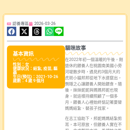
認養專區
2026-03-26
貓咪故事
基本資訊
在2022年初一個溫暖的午後，剛
性別：女
退休的餵養人在桃園南美國小旁
健康狀況：結紮, 疫苗, 驅
河堤散步時，遇見約3個月大的
蟲
生日(預估)：2021-10-26
虎斑小貓邦邦從地下水道竄出，
歲數：4 歲 9 個月
惻隱之心讓餵養人開始餵食。隨
後，妹妹妮妮與媽媽邦妮也現
身，就這樣持續照顧了一個多
月，餵養人心裡始終惦記著要替
媽媽結紮、替孩子找家。
在志工協助下，邦妮媽媽結紮剪
耳，本可原放，但餵養人實在不