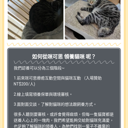
如何從咪可思 領養貓咪 呢？
我們認養可以分為三個階段~
1.前來咪可思療癒互動空間與貓咪互動 （入場贊助
NT$200/人)
2.線上填寫領養保單與環境審核。
3.面對面交談，了解對貓咪的想法跟飼養方式。
很多人聽到要審核，或許會覺得麻煩，但每一隻貓寶都是
送養人心上的一塊肉，我們希望能夠交給對貓咪充滿愛，
也足夠了解貓咪的領養人，為牠們找到一輩子不離棄的