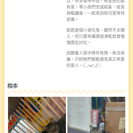
忍，央求暫時中途，希望她也能
有家。等小孩們完成結紮、疫苗
與驅蟲後，一起來到咪可思等待
認養。
妮妮是個小貪吃鬼，雖然不太親
人，但只要有罐頭或凍乾就會慢
慢靠近討吃。
因餵養人家中條件有限，無法收
編，只盼牠們都能遇見真正疼愛
的家人。(´,,•ω•,,)♡
相本