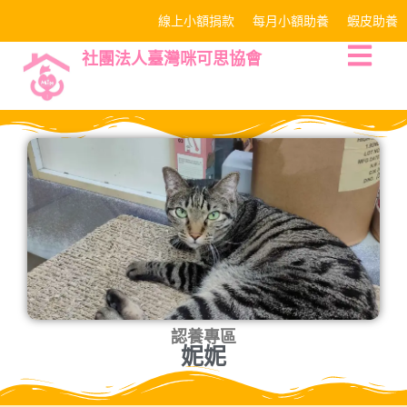
線上小額捐款
每月小額助養
蝦皮助養
社團法人臺灣咪可思協會
認養專區
妮妮