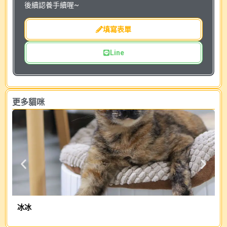
後續認養手續喔~
填寫表單
Line
更多貓咪
冰冰
嘎