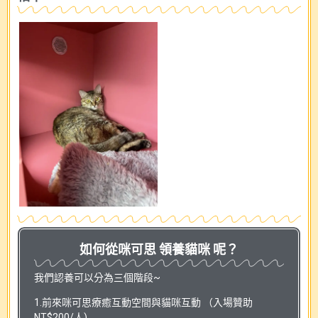
如何從咪可思 領養貓咪 呢？
我們認養可以分為三個階段~
1.前來咪可思療癒互動空間與貓咪互動 （入場贊助
NT$200/人)