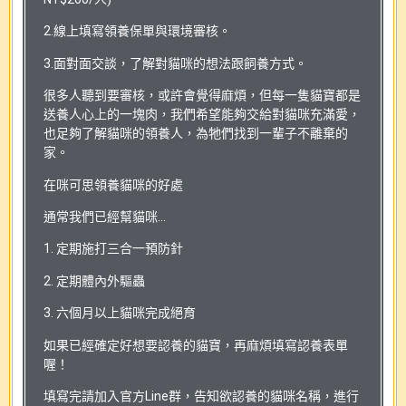
2.線上填寫領養保單與環境審核。
3.面對面交談，了解對貓咪的想法跟飼養方式。
很多人聽到要審核，或許會覺得麻煩，但每一隻貓寶都是
送養人心上的一塊肉，我們希望能夠交給對貓咪充滿愛，
也足夠了解貓咪的領養人，為牠們找到一輩子不離棄的
家。
在咪可思領養貓咪的好處
通常我們已經幫貓咪…
1. 定期施打三合一預防針
2. 定期體內外驅蟲
3. 六個月以上貓咪完成絕育
如果已經確定好想要認養的貓寶，再麻煩填寫認養表單
喔！
填寫完請加入官方Line群，告知欲認養的貓咪名稱，進行