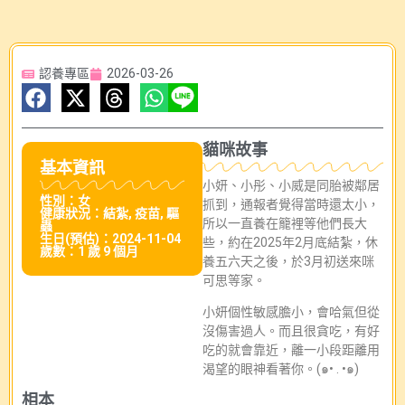
認養專區
2026-03-26
貓咪故事
基本資訊
小妍、小彤、小威是同胎被鄰居
性別：女
抓到，通報者覺得當時還太小，
健康狀況：結紮, 疫苗, 驅
所以一直養在籠裡等他們長大
蟲
生日(預估)：2024-11-04
些，約在2025年2月底結紮，休
歲數：1 歲 9 個月
養五六天之後，於3月初送來咪
可思等家。
小妍個性敏感膽小，會哈氣但從
沒傷害過人。而且很貪吃，有好
吃的就會靠近，離一小段距離用
渴望的眼神看著你。(๑• . •๑)
相本