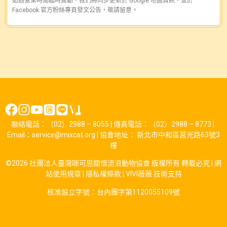
如遇營業時間臨時異動，我們將同步更新於 Google 地圖資訊，並於
Facebook 官方粉絲專頁發文公告，敬請留意。
聯絡電話：（02）2988 – 8055 | 傳真電話：（02）2988 – 8773 |
Email：service@mixcat.org | 協會地址： 新北市中和區莒光路63號3
樓
©2026 社團法人臺灣咪可思關懷流浪動物協會 版權所有 轉載必究 |
網
站使用規章
|
隱私權條款
|
VIVI薇薇
技術支持
核准設立字號：台內團字第1120055109號