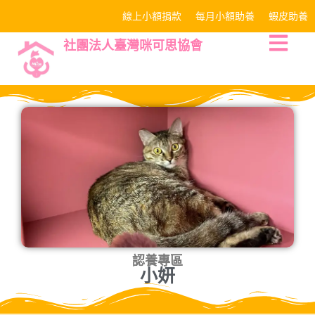
線上小額捐款
每月小額助養
蝦皮助養
社團法人臺灣咪可思協會
認養專區
小妍