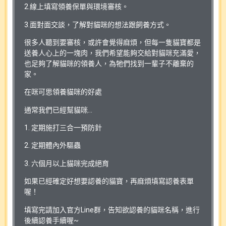
2.線上填寫領養保單與環境審核。
3.面對面交談，了解對貓咪的想法跟飼養方式。
很多人聽到要審核，或許會覺得麻煩，但每一隻貓寶都是
送養人心上的一塊肉，我們希望能夠交給對貓咪充滿愛，
也足夠了解貓咪的領養人，為牠們找到一輩子不離棄的
家。
在咪可思領養貓咪的好處
通常我們已經幫貓咪…
1. 定期施打三合一預防針
2. 定期體內外驅蟲
3. 六個月以上貓咪完成絕育
如果已經確定好想要認養的貓寶，再麻煩填寫認養表單
喔！
填寫完請加入官方Line群，告知欲認養的貓咪名稱，進行
後續認養手續喔~