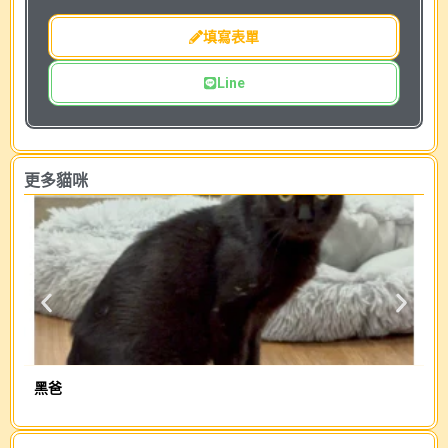
填寫表單
Line
更多貓咪
黑爸
可