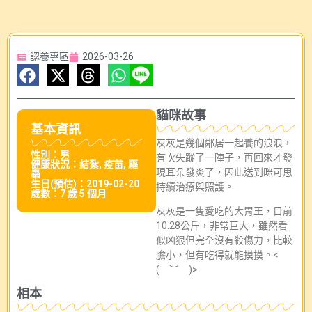
認養專區
2026-03-26
貓咪故事
基本資訊
灰灰是幾個鄰居一起養的浪浪，
性別：男
有次失蹤了一陣子，再回來才發
健康狀況：結紮, 疫苗, 驅
現耳朵發炎了，因此送到咪可思
蟲
生日(預估)：2019-02-20
持續治療與照護。
歲數：7 歲 5 個月
灰灰是一隻愛吃的大胃王，目前
10.28公斤，非常巨大，雖然看
似凶狠但完全沒有殺傷力，比較
膽小，但有吃得就能摸摸。<
(￣︶￣)>
相本