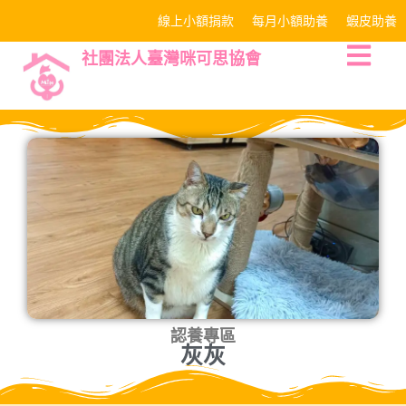
線上小額捐款
每月小額助養
蝦皮助養
社團法人臺灣咪可思協會
認養專區
灰灰