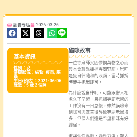
認養專區
2026-03-26
貓咪故事
基本資訊
一位寺廟師父因憐憫萬物之心而
性別：女
與本會聯繫抓捕寺廟野貓，玳咩
健康狀況：結紮, 疫苗, 驅
是隻自律隨和的浪貓，當時抓捕
蟲
生日(預估)：2021-06-06
時徒手抱起即可。
歲數：5 歲 2 個月
為什麼說自律呢，可能跟僧人相
處久了早起，且抓捕寺廟老鼠的
工作沒有一日怠慢，雖然貓咪來
到咪可思安置後導致寺廟老鼠增
多，但僧人們還是希望貓咪有好
歸宿。
玳咩個性溫順，適應力強，親人