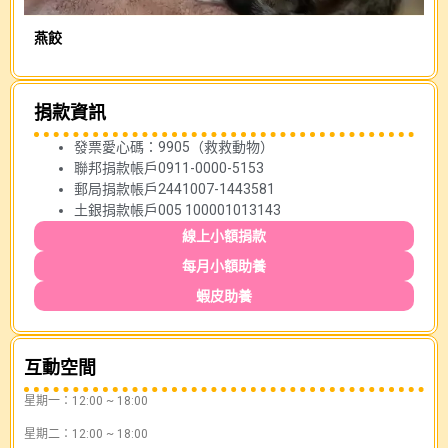
燕餃
小
捐款資訊
發票愛心碼：9905（救救動物）
聯邦捐款帳戶0911-0000-5153
郵局捐款帳戶2441007-1443581
土銀捐款帳戶005 100001013143
線上小額捐款
每月小額助養
蝦皮助養
互動空間
星期一：12:00 ~ 18:00
星期二：12:00 ~ 18:00