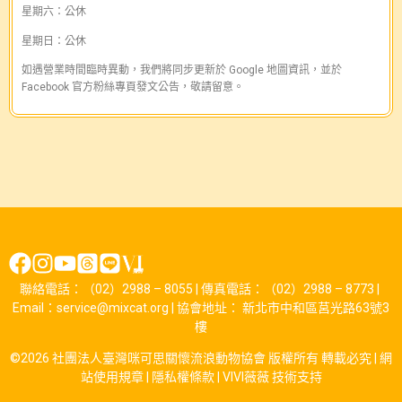
星期六：公休
星期日：公休
如遇營業時間臨時異動，我們將同步更新於 Google 地圖資訊，並於
Facebook 官方粉絲專頁發文公告，敬請留意。
聯絡電話：（02）2988 – 8055 | 傳真電話：（02）2988 – 8773 |
Email：service@mixcat.org | 協會地址： 新北市中和區莒光路63號3
樓
©2026 社團法人臺灣咪可思關懷流浪動物協會 版權所有 轉載必究 |
網
站使用規章
|
隱私權條款
|
VIVI薇薇
技術支持