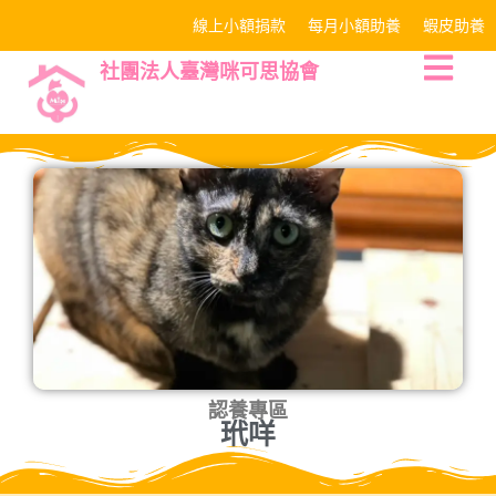
線上小額捐款
每月小額助養
蝦皮助養
社團法人臺灣咪可思協會
認養專區
玳咩