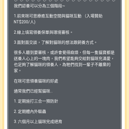
我們認養可以分為三個階段~
1.前來咪可思療癒互動空間與貓咪互動 （入場贊助
NT$200/人)
2.線上填寫領養保單與環境審核。
3.面對面交談，了解對貓咪的想法跟飼養方式。
很多人聽到要審核，或許會覺得麻煩，但每一隻貓寶都是
送養人心上的一塊肉，我們希望能夠交給對貓咪充滿愛，
也足夠了解貓咪的領養人，為牠們找到一輩子不離棄的
家。
在咪可思領養貓咪的好處
通常我們已經幫貓咪…
1. 定期施打三合一預防針
2. 定期體內外驅蟲
3. 六個月以上貓咪完成絕育