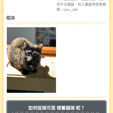
但不太親貓，和人獨處時很會撒
嬌。(๑ơ ₃ ơ)♥
相本
如何從咪可思 領養貓咪 呢？