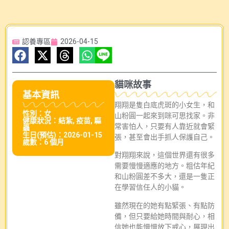
認養專區
2026-04-15
貓咪故事
基本資訊
翔翔是隻白底虎斑的小女生，和
性別：女
山粉圓一起來到咪可思找家。非
健康狀況：結紮, 疫苗, 驅
常害怕人，只要有人靠近就會緊
蟲
生日(預估)：2026-01-15
張，甚至會出手抓人保護自己。
歲數：6 個月
對翔翔來說，這個世界還有很多
需要慢慢適應的地方。粗估年紀
和山粉圓差不多大，還是一隻正
在學習信任人的小貓。
雖然現在的她有點緊張、有點防
備，但只要給她時間與耐心，相
信她也能慢慢放下戒心，展現出