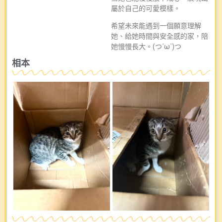
屬於自己的可愛模樣。
希望未來能遇到一個願意理解
她、給她時間與安全感的家，陪
她慢慢長大。(つ´ω`)つ
相本