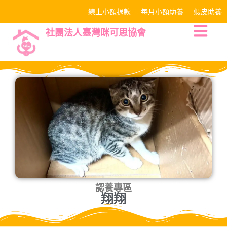
線上小額捐款
每月小額助養
蝦皮助養
社團法人臺灣咪可思協會
認養專區
翔翔