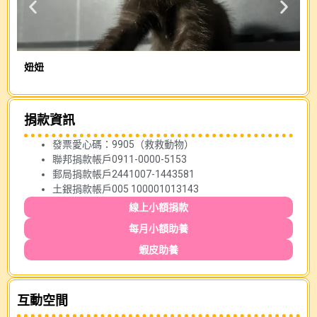
妞妞
黑
捐款資訊
發票愛心碼：9905（救救動物）
聯邦捐款帳戶0911-0000-5153
郵局捐款帳戶2441007-1443581
土銀捐款帳戶005 100001013143
線上小額捐款
每月小額助養
蝦皮助養
互動空間