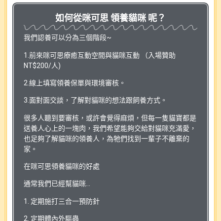
如何從咪可思 領養貓咪 呢？
我們認養可以分為三個階段~
1.前來咪可思療癒互動空間與貓咪互動 （入場贊助
NT$200/人)
2.線上填寫領養保單與環境審核。
3.面對面交談，了解對貓咪的想法跟飼養方式。
很多人聽到要審核，或許會覺得麻煩，但每一隻貓寶都是
送養人心上的一塊肉，我們希望能夠交給對貓咪充滿愛，
也足夠了解貓咪的領養人，為牠們找到一輩子不離棄的
家。
在咪可思領養貓咪的好處
通常我們已經幫貓咪…
1. 定期施打三合一預防針
2. 定期體內外驅蟲