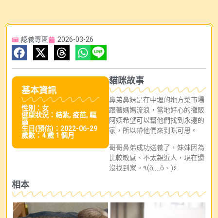
認養專區
2026-03-26
貓咪故事
基本資訊
鼻弟鼻妹是在中壢的地方菜市場
性別：女
跟著媽媽流浪，當地好心的攤販
健康狀況：結紮, 疫苗, 驅
阿姨希望可以幫他們找到永遠的
蟲
生日(預估)：2022-06-29
家，所以帶他們來到咪可思。
歲數：4 歲 1 個月
哥哥鼻弟成功送養了，妹妹因為
比較敏感、不太親近人，現在還
沒找到家。٩(ŏ﹏ŏ、)۶
相本