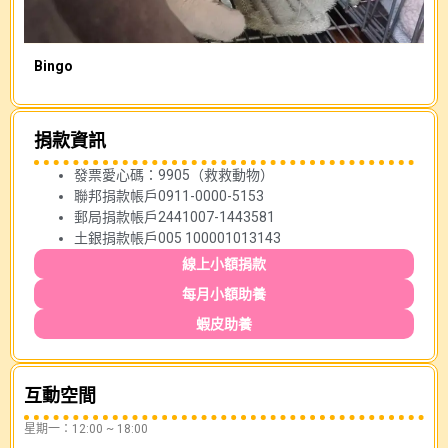
Bingo
小
捐款資訊
發票愛心碼：9905（救救動物）
聯邦捐款帳戶0911-0000-5153
郵局捐款帳戶2441007-1443581
土銀捐款帳戶005 100001013143
線上小額捐款
每月小額助養
蝦皮助養
互動空間
星期一：12:00 ~ 18:00