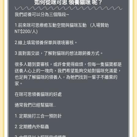
如何從咪可思 領養貓咪 呢？
我們認養可以分為三個階段~
1.前來咪可思療癒互動空間與貓咪互動 （入場贊助
NT$200/人)
2.線上填寫領養保單與環境審核。
3.面對面交談，了解對貓咪的想法跟飼養方式。
很多人聽到要審核，或許會覺得麻煩，但每一隻貓寶都是
送養人心上的一塊肉，我們希望能夠交給對貓咪充滿愛，
也足夠了解貓咪的領養人，為牠們找到一輩子不離棄的
家。
在咪可思領養貓咪的好處
通常我們已經幫貓咪…
1. 定期施打三合一預防針
2. 定期體內外驅蟲