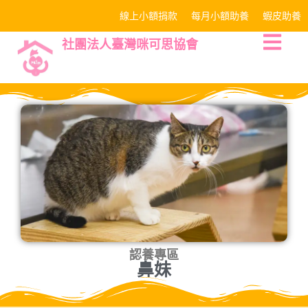
線上小額捐款
每月小額助養
蝦皮助養
社團法人臺灣咪可思協會
認養專區
鼻妹