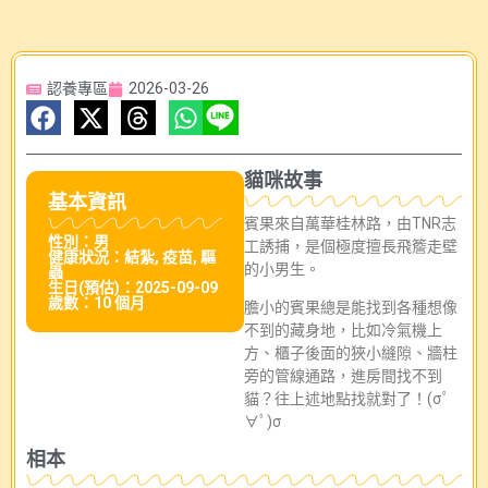
認養專區
2026-03-26
貓咪故事
基本資訊
賓果來自萬華桂林路，由TNR志
性別：男
工誘捕，是個極度擅長飛簷走壁
健康狀況：結紮, 疫苗, 驅
的小男生。
蟲
生日(預估)：2025-09-09
歲數：10 個月
膽小的賓果總是能找到各種想像
不到的藏身地，比如冷氣機上
方、櫃子後面的狹小縫隙、牆柱
旁的管線通路，進房間找不到
貓？往上述地點找就對了！(σﾟ
∀ﾟ)σ
相本