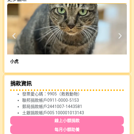
小虎
萊
捐款資訊
發票愛心碼：9905（救救動物）
聯邦捐款帳戶0911-0000-5153
郵局捐款帳戶2441007-1443581
土銀捐款帳戶005 100001013143
線上小額捐款
每月小額助養