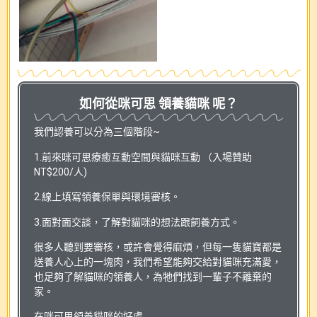
如何從咪可思 領養貓咪 呢？
我們認養可以分為三個階段~
1.前來咪可思療癒互動空間與貓咪互動 （入場贊助
NT$200/人)
2.線上填寫領養保單與環境審核。
3.面對面交談，了解對貓咪的想法跟飼養方式。
很多人聽到要審核，或許會覺得麻煩，但每一隻貓寶都是
送養人心上的一塊肉，我們希望能夠交給對貓咪充滿愛，
也足夠了解貓咪的領養人，為牠們找到一輩子不離棄的
家。
在咪可思領養貓咪的好處