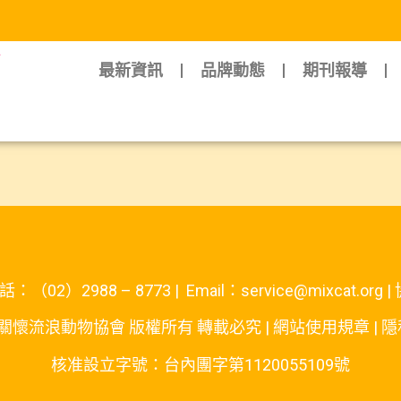
最新資訊
品牌動態
期刊報導
：（02）2988 – 8773 | Email：service@mixca
思關懷流浪動物協會 版權所有 轉載必究 |
網站使用規章
|
隱
核准設立字號：台內團字第1120055109號