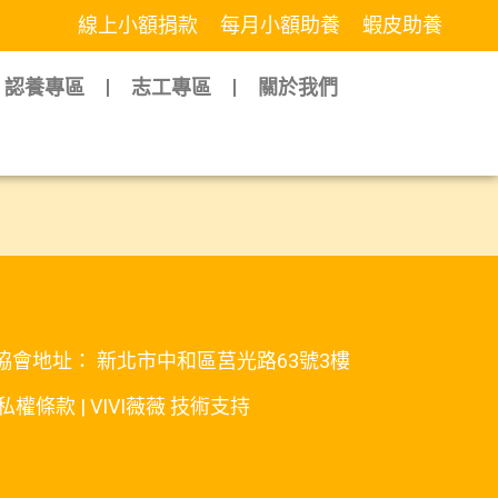
線上小額捐款
每月小額助養
蝦皮助養
認養專區
志工專區
關於我們
t.org | 協會地址： 新北市中和區莒光路63號3樓
私權條款
|
VIVI薇薇
技術支持