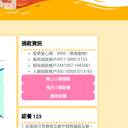
捐款資訊
發票愛心碼：9905（救救動物）
聯邦捐款帳戶0911-0000-5153
郵局捐款帳戶2441007-1443581
土銀捐款帳戶005 100001013143
線上小額捐款
每月小額助養
蝦皮助養
認養 123
1. 前來咪可思療癒互動空間與貓咪互動。