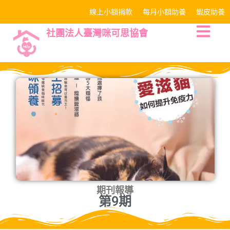
線上小額捐款
每月小額助養
蝦皮助養
社團法人臺灣咪可思協會
期刊報導
第9期