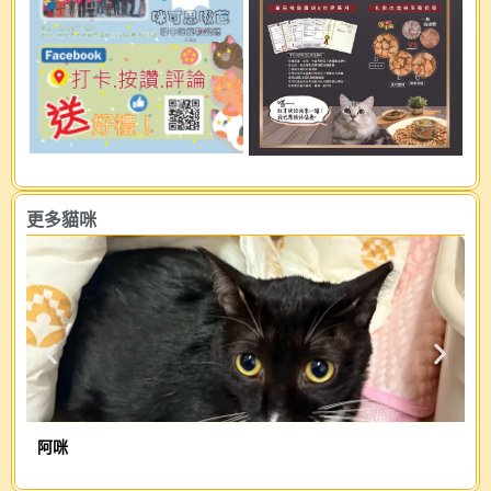
更多貓咪
阿咪
灰