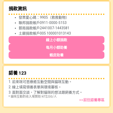
捐款資訊
發票愛心碼：9905（救救動物）
聯邦捐款帳戶0911-0000-5153
郵局捐款帳戶2441007-1443581
土銀捐款帳戶005 100001013143
線上小額捐款
每月小額助養
蝦皮助養
認養 123
1. 前來咪可思療癒互動空間與貓咪互動。
2. 線上填寫領養表單與環境審核。
3. 面對面交談，了解對貓咪的想法跟飼養方式。
* 貓咪互動酌收入場贊助 NT$200/人
>>前往認養專區