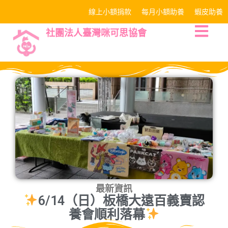
線上小額捐款
每月小額助養
蝦皮助養
社團法人臺灣咪可思協會
最新資訊
6/14（日）板橋大遠百義賣認
養會順利落幕