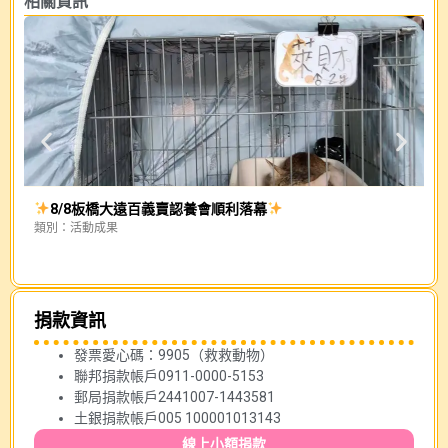
相關資訊
8/8板橋大遠百義賣認養會順利落幕
【
類別：
活動成果
類
捐款資訊
發票愛心碼：9905（救救動物）
聯邦捐款帳戶0911-0000-5153
郵局捐款帳戶2441007-1443581
土銀捐款帳戶005 100001013143
線上小額捐款