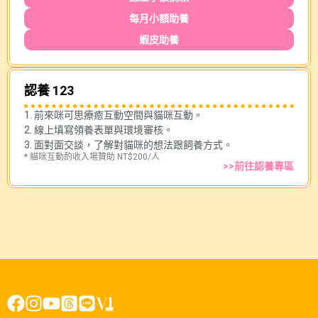
每月小額助養
蝦皮助養
認養 123
1. 前來咪可思療癒互動空間與貓咪互動。
2. 線上填寫領養表單與環境審核。
3. 面對面交談，了解對貓咪的想法跟飼養方式。
* 貓咪互動酌收入場贊助 NT$200/人
>>前往認養專區