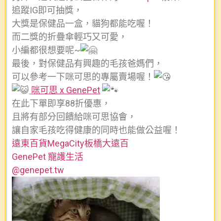
追蹤IG即可抽獎，
大獎是保健品一盒，貓狗都能吃喔！
而二獎的折疊傘輕巧又可愛，
小編都很想要呢~
最後，對保健品有興趣的毛孩爸媽們，
可以參考一下咪可思的專屬賣場喔！
咪可思 x GenePet
在此下單即享88折優惠，
且將有部分回饋給咪可思協會，
讓自家毛孩吃得健康的同時也能做公益喔！
遠東百貨MegaCity板橋大遠百
GenePet 寵護生活
@genepet.tw