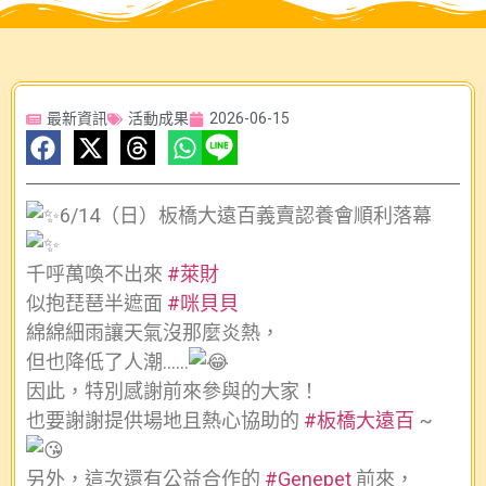
最新資訊
活動成果
2026-06-15
6/14（日）板橋大遠百義賣認養會順利落幕
千呼萬喚不出來
#萊財
似抱琵琶半遮面
#咪貝貝
綿綿細雨讓天氣沒那麼炎熱，
但也降低了人潮……
因此，特別感謝前來參與的大家！
也要謝謝提供場地且熱心協助的
#板橋大遠百
~
另外，這次還有公益合作的
#Genepet
前來，