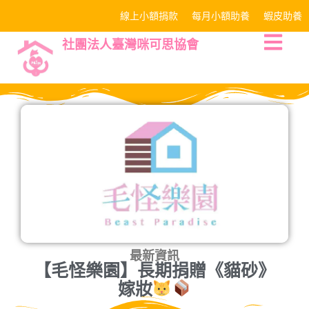
線上小額捐款
每月小額助養
蝦皮助養
社團法人臺灣咪可思協會
最新資訊
【毛怪樂園】長期捐贈《貓砂》
嫁妝