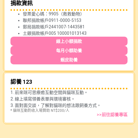
捐款資訊
發票愛心碼：9905（救救動物）
聯邦捐款帳戶0911-0000-5153
郵局捐款帳戶2441007-1443581
土銀捐款帳戶005 100001013143
線上小額捐款
每月小額助養
蝦皮助養
認養 123
1. 前來咪可思療癒互動空間與貓咪互動。
2. 線上填寫領養表單與環境審核。
3. 面對面交談，了解對貓咪的想法跟飼養方式。
* 貓咪互動酌收入場贊助 NT$200/人
>>前往認養專區