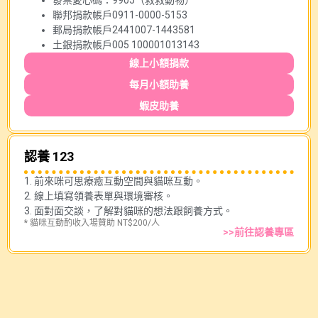
聯邦捐款帳戶0911-0000-5153
郵局捐款帳戶2441007-1443581
土銀捐款帳戶005 100001013143
線上小額捐款
每月小額助養
蝦皮助養
認養 123
1. 前來咪可思療癒互動空間與貓咪互動。
2. 線上填寫領養表單與環境審核。
3. 面對面交談，了解對貓咪的想法跟飼養方式。
* 貓咪互動酌收入場贊助 NT$200/人
>>前往認養專區