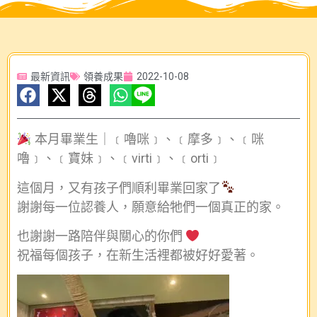
最新資訊
領養成果
2022-10-08
本月畢業生｜﹝嚕咪﹞、﹝摩多﹞、﹝咪
嚕﹞、﹝寶妹﹞、﹝virti﹞、﹝orti﹞
這個月，又有孩子們順利畢業回家了
謝謝每一位認養人，願意給牠們一個真正的家。
也謝謝一路陪伴與關心的你們
祝福每個孩子，在新生活裡都被好好愛著。