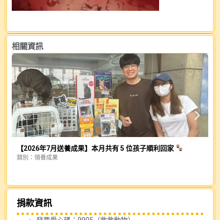
相關資訊
【2026年7月送養成果】本月共有 5 位孩子順利回家
類別：
領養成果
幕
類
捐款資訊
發票愛心碼：9905（救救動物）