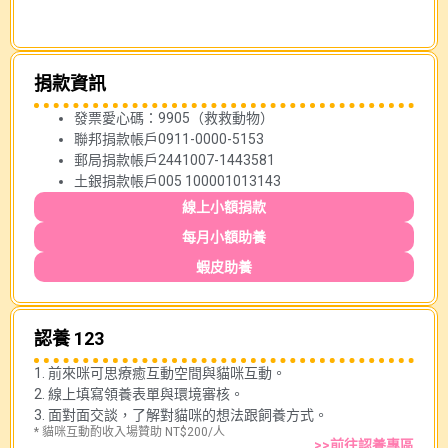
類
捐款資訊
發票愛心碼：9905（救救動物）
聯邦捐款帳戶0911-0000-5153
郵局捐款帳戶2441007-1443581
土銀捐款帳戶005 100001013143
線上小額捐款
每月小額助養
蝦皮助養
認養 123
1. 前來咪可思療癒互動空間與貓咪互動。
2. 線上填寫領養表單與環境審核。
3. 面對面交談，了解對貓咪的想法跟飼養方式。
* 貓咪互動酌收入場贊助 NT$200/人
>>前往認養專區