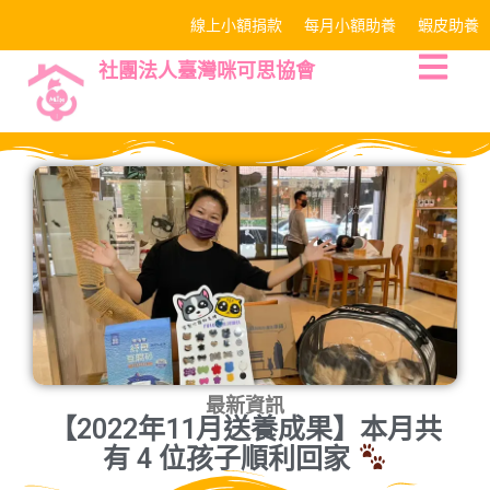
線上小額捐款
每月小額助養
蝦皮助養
社團法人臺灣咪可思協會
最新資訊
【2022年11月送養成果】本月共
有 4 位孩子順利回家