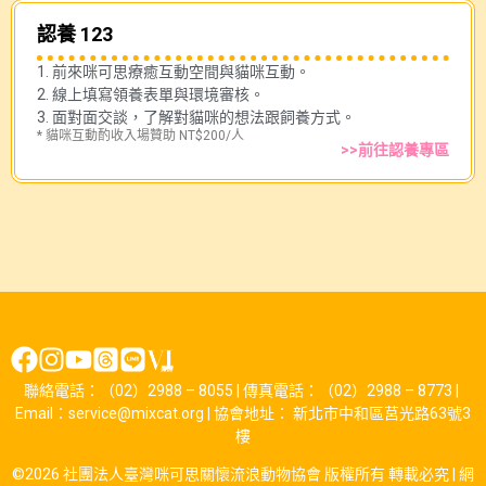
認養 123
1. 前來咪可思療癒互動空間與貓咪互動。
2. 線上填寫領養表單與環境審核。
3. 面對面交談，了解對貓咪的想法跟飼養方式。
* 貓咪互動酌收入場贊助 NT$200/人
>>前往認養專區
聯絡電話：（02）2988 – 8055 | 傳真電話：（02）2988 – 8773 |
Email：service@mixcat.org | 協會地址： 新北市中和區莒光路63號3
樓
©2026 社團法人臺灣咪可思關懷流浪動物協會 版權所有 轉載必究 |
網