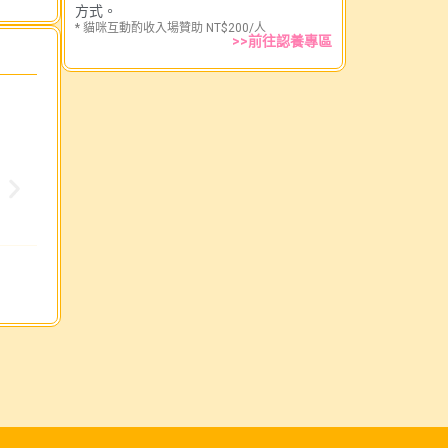
方式。
* 貓咪互動酌收入場贊助 NT$200/人
>>前往認養專區
✨7/31~8/3桃園寵物展&8/1南昌動保市集義賣認養會順
類別：
活動成果