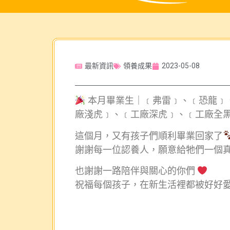
最新資訊
領養成果
2023-05-08
本月畢業生｜﹝弗雷﹞、﹝恐龍﹞
廠淺虎﹞、﹝工廠深虎﹞、﹝工廠全
這個月，又有孩子們順利畢業回家了
謝謝每一位認養人，願意給牠們一個
也謝謝一路陪伴與關心的你們
祝福每個孩子，在新生活裡都被好好