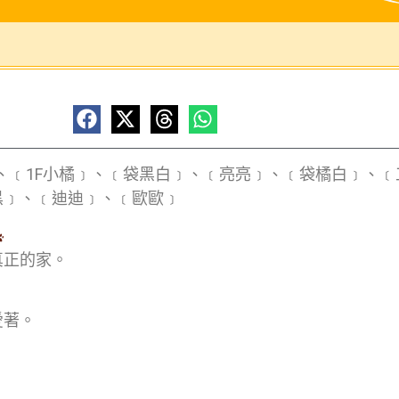
、﹝1F小橘﹞、﹝袋黑白﹞、﹝亮亮﹞、﹝袋橘白﹞、﹝
黑﹞、﹝迪迪﹞、﹝歐歐﹞
真正的家。
愛著。