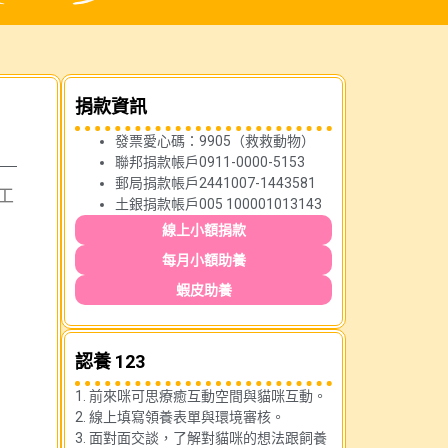
捐款資訊
發票愛心碼：9905（救救動物）
聯邦捐款帳戶0911-0000-5153
郵局捐款帳戶2441007-1443581
工
土銀捐款帳戶005 100001013143
線上小額捐款
每月小額助養
蝦皮助養
認養 123
1. 前來咪可思療癒互動空間與貓咪互動。
2. 線上填寫領養表單與環境審核。
3. 面對面交談，了解對貓咪的想法跟飼養