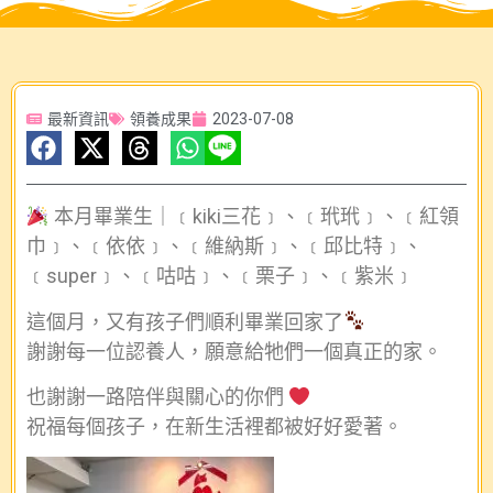
最新資訊
領養成果
2023-07-08
本月畢業生｜﹝kiki三花﹞、﹝玳玳﹞、﹝紅領
巾﹞、﹝依依﹞、﹝維納斯﹞、﹝邱比特﹞、
﹝super﹞、﹝咕咕﹞、﹝栗子﹞、﹝紫米﹞
這個月，又有孩子們順利畢業回家了
謝謝每一位認養人，願意給牠們一個真正的家。
也謝謝一路陪伴與關心的你們
祝福每個孩子，在新生活裡都被好好愛著。