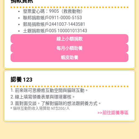
捐款資訊
發票愛心碼：9905（救救動物）
聯邦捐款帳戶0911-0000-5153
郵局捐款帳戶2441007-1443581
土銀捐款帳戶005 100001013143
線上小額捐款
每月小額助養
蝦皮助養
認養 123
1. 前來咪可思療癒互動空間與貓咪互動。
2. 線上填寫領養表單與環境審核。
3. 面對面交談，了解對貓咪的想法跟飼養方式。
* 貓咪互動酌收入場贊助 NT$200/人
>>前往認養專區