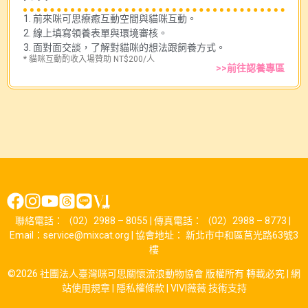
1. 前來咪可思療癒互動空間與貓咪互動。
2. 線上填寫領養表單與環境審核。
3. 面對面交談，了解對貓咪的想法跟飼養方式。
* 貓咪互動酌收入場贊助 NT$200/人
>>前往認養專區
聯絡電話：（02）2988 – 8055 | 傳真電話：（02）2988 – 8773 |
Email：service@mixcat.org | 協會地址： 新北市中和區莒光路63號3
樓
©2026 社團法人臺灣咪可思關懷流浪動物協會 版權所有 轉載必究 |
網
站使用規章
|
隱私權條款
|
VIVI薇薇
技術支持