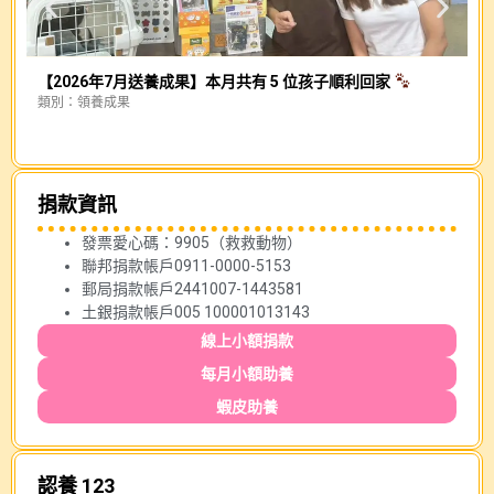
【2026年7月送養成果】本月共有 5 位孩子順利回家
類別：
領養成果
幕
類
捐款資訊
發票愛心碼：9905（救救動物）
聯邦捐款帳戶0911-0000-5153
郵局捐款帳戶2441007-1443581
土銀捐款帳戶005 100001013143
線上小額捐款
每月小額助養
蝦皮助養
認養 123