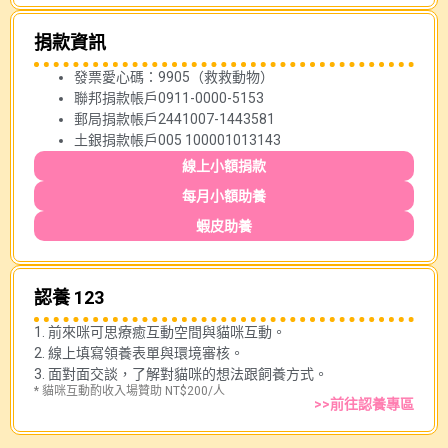
捐款資訊
發票愛心碼：9905（救救動物）
聯邦捐款帳戶0911-0000-5153
郵局捐款帳戶2441007-1443581
土銀捐款帳戶005 100001013143
線上小額捐款
每月小額助養
蝦皮助養
認養 123
1. 前來咪可思療癒互動空間與貓咪互動。
2. 線上填寫領養表單與環境審核。
3. 面對面交談，了解對貓咪的想法跟飼養方式。
* 貓咪互動酌收入場贊助 NT$200/人
>>前往認養專區