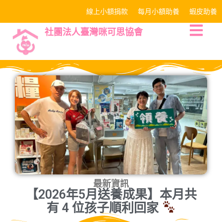
線上小額捐款
每月小額助養
蝦皮助養
社團法人臺灣咪可思協會
最新資訊
【2026年5月送養成果】本月共
有 4 位孩子順利回家