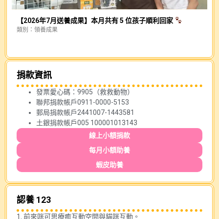
【2026年7月送養成果】本月共有 5 位孩子順利回家
類別：
領養成果
幕
類
捐款資訊
發票愛心碼：9905（救救動物）
聯邦捐款帳戶0911-0000-5153
郵局捐款帳戶2441007-1443581
土銀捐款帳戶005 100001013143
線上小額捐款
每月小額助養
蝦皮助養
認養 123
1. 前來咪可思療癒互動空間與貓咪互動。