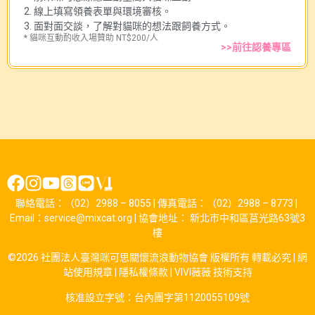
2. 線上填寫領養表單與環境審核。
3. 面對面交談，了解對貓咪的想法跟飼養方式。
* 貓咪互動酌收入場贊助 NT$200/人
>>前往認養專區
聯絡電話：（02）2988 – 8055 | 傳真電話：（02）2988 – 8773 |
Email：service@mixcat.org | 協會地址： 新北市中和區莒光路63號3
樓
©2026 社團法人臺灣咪可思關懷流浪動物協會 版權所有 轉載必究 |
網
站使用規章
|
隱私權條款
|
VIVI薇薇
技術支持
核准設立字號：台內團字第1120055109號