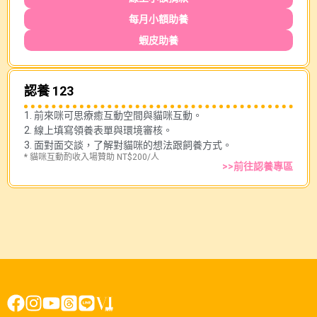
每月小額助養
蝦皮助養
認養 123
1. 前來咪可思療癒互動空間與貓咪互動。
2. 線上填寫領養表單與環境審核。
3. 面對面交談，了解對貓咪的想法跟飼養方式。
* 貓咪互動酌收入場贊助 NT$200/人
>>前往認養專區