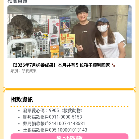
相關資訊
【2026年7月送養成果】本月共有 5 位孩子順利回家
類別：
領養成果
幕
類
捐款資訊
發票愛心碼：9905（救救動物）
聯邦捐款帳戶0911-0000-5153
郵局捐款帳戶2441007-1443581
土銀捐款帳戶005 100001013143
線上小額捐款